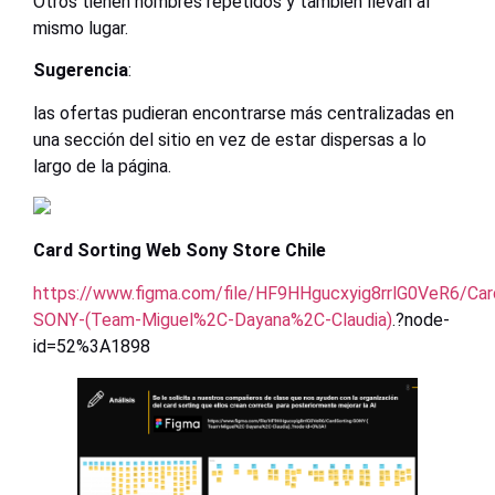
Otros tienen nombres repetidos y también llevan al
mismo lugar.
Sugerencia
:
las ofertas pudieran encontrarse más centralizadas en
una sección del sitio en vez de estar dispersas a lo
largo de la página.
Card Sorting Web Sony Store Chile
https://www.figma.com/file/HF9HHgucxyig8rrlG0VeR6/Car
SONY-(Team-Miguel%2C-Dayana%2C-Claudia)
.?node-
id=52%3A1898